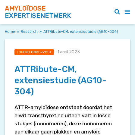
AMYLOÏDOSE
EXPERTISENETWERK
Home
»
Research
»
ATTRibute-CM, extensiestudie (AG10-304)
1 april 2023
LOPEND ONDERZOEK
ATTRibute-CM,
extensiestudie (AG10-
304)
ATTR-amyloïdose ontstaat doordat het
eiwit transthyretine uiteen valt in losse
stukjes (monomeren), deze monomeren
aan elkaar gaan plakken en amyloïd