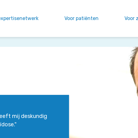
expertisenetwerk
Voor patiënten
Voor 
eeft mij deskundig
ïdose."