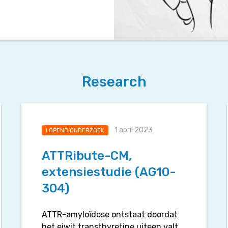
Research
1 april 2023
LOPEND ONDERZOEK
ATTRibute-CM,
extensiestudie (AG10-
304)
ATTR-amyloïdose ontstaat doordat
het eiwit transthyretine uiteen valt