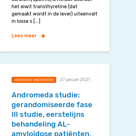
het eiwit transthyretine (dat
gemaakt wordt in de lever) uiteenvalt
in losse s [...]
Lees meer
27 januari 2021
AFGEROND ONDERZOEK
Andromeda studie:
gerandomiseerde fase
III studie, eerstelijns
behandeling AL-
amyloïdose patiënten,