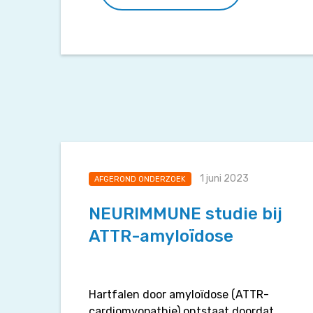
1 juni 2023
AFGEROND ONDERZOEK
NEURIMMUNE studie bij
ATTR-amyloïdose
Hartfalen door amyloïdose (ATTR-
cardiomyopathie) ontstaat doordat