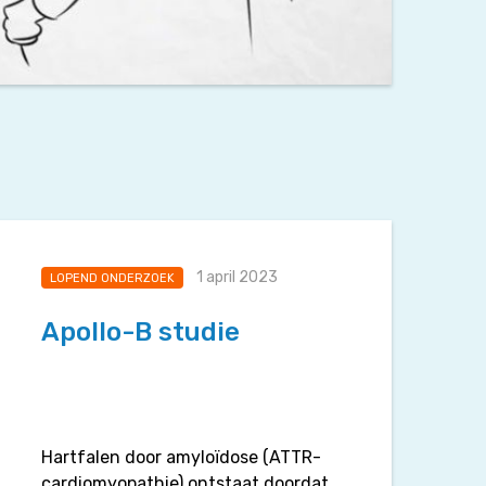
1 april 2023
LOPEND ONDERZOEK
Apollo-B studie
Hartfalen door amyloïdose (ATTR-
cardiomyopathie) ontstaat doordat