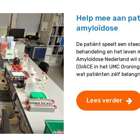
Help mee aan pat
amyloïdose
De patiënt speelt een steed
behandeling en het leven m
Amyloïdose Nederland wil
(GrACE in het UMC Groning
wat patiënten zélf belangri
Lees verder