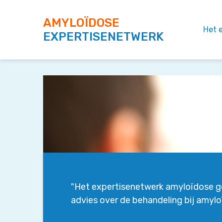
AMYLOÏDOSE
Het 
EXPERTISENETWERK
"Het expertisenetwerk amyloïdose g
advies over de behandeling bij amylo