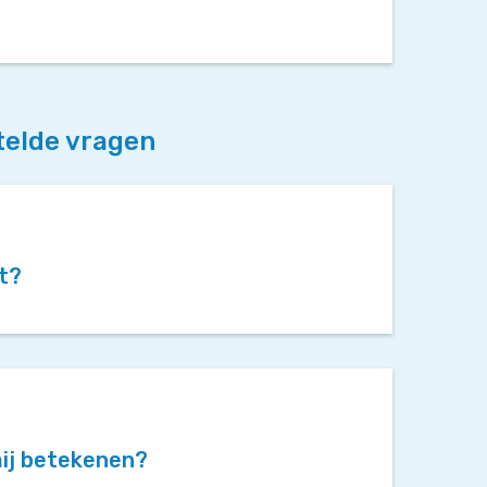
telde vragen
kt?
mij betekenen?