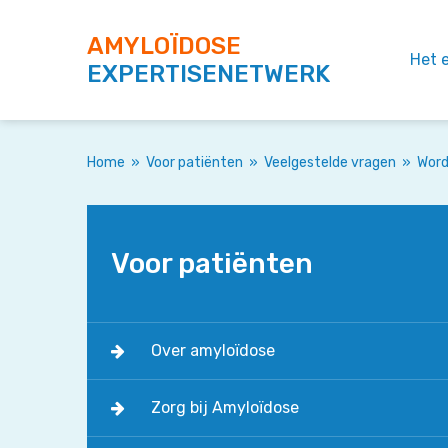
AMYLOÏDOSE
Het 
EXPERTISENETWERK
Home
»
Voor patiënten
»
Veelgestelde vragen
»
Word
Voor patiënten
Over amyloïdose
Zorg bij Amyloïdose